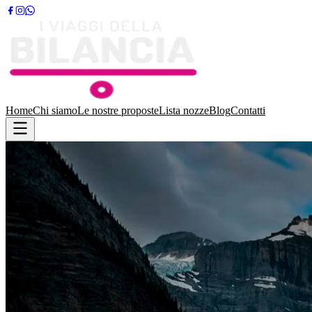
Home
Chi siamo
Le nostre proposte
Lista nozze
Blog
Contatti